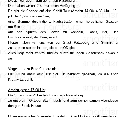
Die 2. Tour über 49km geht nach Ratzeburg.
Dort haben wir ca. 2,5h zur freien Verfügung.
Es gibt die Chance auf eine Schiff-Tour (Abfahrt 14.00/14.30 Uhr - 10
p.P. für 1,5h) über den See,
einen Bummel durch die Einkaufsstraßen, einen herbstlichen Spazie
am See,
auf den Spuren des Löwen zu wandeln, Cafe's, Bar, Eisdi
Fischrestaurant, der Dom, usw.!
Hierzu haben wir uns von der Stadt Ratzeburg eine Gimmik-Ta
zusammen stellen lassen, die es in OD gibt.
Alles liegt recht zentral und es dürfte für jeden Geschmack etwas 
sein.
Vergesst dazu Eure Camera nicht.
Der Grund dafür wird erst vor Ort bekannt gegeben, da die spon
Kreativität zählt.
Abfahrt gegen 17.00 Uhr
Die 3. Tour über 45km führt uns nach Ahrensburg
zu unserem "Oktober-Stammtisch" und zum gemeinsamen Abendesse
dortigen Block House.
Unser monatlicher Stammtisch findet im Anschluß an das Absmarten sta